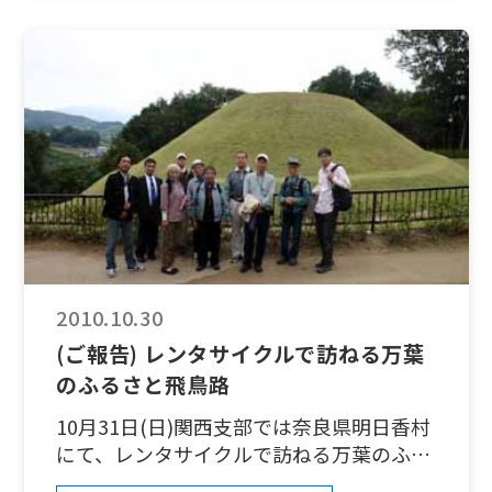
大学農学部農芸化学科食料化学研究室修了
玉会館（浦和駅西口徒歩6分）会費 無料
農学博士東京大学にて食品化学を専攻。キ
＜忘年会＞日時 11月23日（火・
ッコーマン株式会社研究本部で健康食品の
祝） 16:30～17:00頃から予定会場
原料を、バイオケミカル事業部で「食品の
未定（浦和）会費 3,500円（支部へ新入
抗酸化および人体の抗酸化について」を中
会された方は無料） ＜連絡先＞
心に14年間研究の後、独立。サプリメント
sannosaitama@gmail.com
原料の調合と加工の第一人者として、講演
会等を開催し、安全で効果的なサプリメン
トの普及に努める。現在、株式会社エム・
エイチ・ビー代表取締役副社長 ＜参加申
込先＞ FAX ０３-３６０３－８５８８E-
mail info@sanno-tokyo.com ＊講演にご
2010.10.30
関心のある方はどなたでも参加大歓迎で
(ご報告) レンタサイクルで訪ねる万葉
す。
のふるさと飛鳥路
10月31日(日)関西支部では奈良県明日香村
にて、レンタサイクルで訪ねる万葉のふる
さと飛鳥路の歴史探訪を行いました。 折