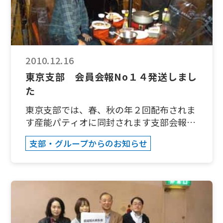
参加者の方々もそれぞれの家庭や仕事を抱
士２名が年末の多忙な時期にわざわざご参
え、今後は両親の介護など一同集まる機会
加いただきました。２時間はあっと言う間
はますます厳しくなると思いますが、楽し
に経ち、貴重なひと時でした。 東京支部
かったあの時の「旧友」たちの再開の場が
次回イベントは１月２９日（土）に行われ
活力の得る場として継続できるよう微力な
ます新春講演会＆新年会です。皆様是非ご
2010.12.16
がら頑張りたいと存じます。 また、音信
参加ください。
東京支部 会員会報No１４発送しまし
不通となっています旧めぐろ会の皆様、こ
た
のホームページをご覧いただきましたら是
非ご一報ください。 次回、皆様との再会
東京支部では、春、秋の年２回配布されま
を楽しみにしております。 山本裕一 連絡
す産能パティオに同封されます支部会報と
先 E-mail: info@sanno-tokyo.com
は別に単独に支部会員（注１）向けの会報
支部・グループからのお知らせ
なつかしの森谷先生もご参加いただき
をその年のイベントに合わせて年２回の発
ました。 親子でご参加いただきました
送を心掛けております。先日の１２月５日
旧姓：段村さん（中央）左端の菜々子ちゃ
に支部長のオフィスにスタッフ４名が集ま
んが若い時のママそっくりで、びっくり。
り、発送業務を行いました。一見簡単な作
思わずお嬢さんの方に「お久しぶり」と言
業と思いますが、年会費の入金別に分けた
いそうになりました（笑）。もちろん、マ
り、チェックしたりと、確認作業が多く、
マも昔と変わらず綺麗ですよ。
結構重労働でした（笑）。ミスがないよう