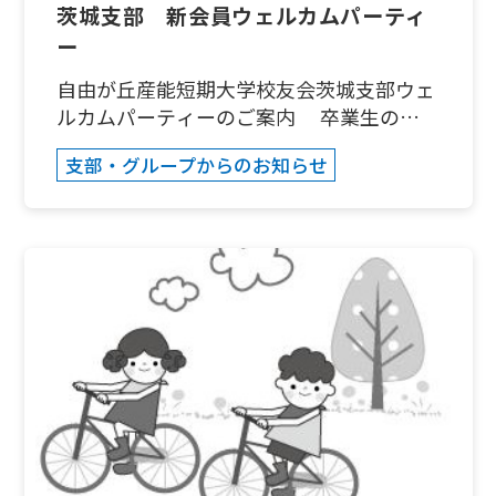
takumaro3@yahoo.co.jp※お申込は、ホ
茨城支部 新会員ウェルカムパーティ
テル予約の関係上早めにお願いします。
ー
11月10日締め切り。
自由が丘産能短期大学校友会茨城支部ウェ
ルカムパーティーのご案内 卒業生の皆
さん、元気にお過ごしですか。自由が丘産
支部・グループからのお知らせ
能短期大学校友会・茨城支部では、卒業生
の皆様を対象にウェルカムパーティーを開
催します。 ランチをいただきながら、校
友会ってどんな組織？茨城支部はどんな活
動をしているの？ 勉強会とかあるんです
か？ ４通の先輩いますか？ 「士」業で
開業したいけど先輩いますか？ など、
色々な話題について話し合いたいです。ま
た、同級生との交流にも活用下さい。 肩
に力を入れず、普段着で参加できるパーテ
ィー（昼食会）です。水戸とつくばで開催
しますので、都合に合わせて参加下さい。