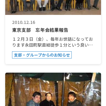
の方々がご参加いただきましたが、卒業以
来学校に久しぶり来た方で道に迷う方も数
名おり、何だかんだしているうちに終了予
定時間がオーバーし、だいぶ過ぎてから記
2010.12.16
念撮影を行いましたので参加者全員一緒の
東京支部 忘年会結果報告
撮影ができませんでした。途中でお帰りに
なりました皆さん本当にごめんなさい。
１２月３日（金）、毎年お世話になってお
ところで、実は毎年行っておりますこのク
ります永田町駅直結徒歩１分という良い立
リスマスパーティーも今回の ２０回を最
地にあります都道府県会館「喫茶 カル
支部・グループからのお知らせ
後に終了を考えていましたが、久しぶりお
ム」にて忘年会を開催致しました。参加者
会いした皆様と再開し元気をいただいまし
１５名。 ここは、前支部長の朝香相談役
た。やっぱり旧友とは素晴らしいものです
のご紹介で利用させていただいております
ね。現めぐろ会代表の柳澤さんの励ましも
が、通常６時半終了を特別に終了後に私た
あって、今回のような大きくはできないか
ちのために開放していただいております。
もしれませんが、小規模ながら毎年継続で
よって、６０名位入る広いスペースに私た
きるよう頑張りたいと存じます。今回どう
ちのみが貸し切るかたちとなっております
しても都合が合わず参加できなかった方々
ので、居酒屋のうるさい雰囲気とは一切無
からも次回の開催の要望いただきました。
縁の環境です。今回は有資格者、特に税理