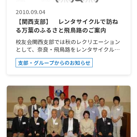
同級生を誘ってくれると嬉しいです。問合
せ、参加申込みは、メールで１０月末迄に
2010.09.04
事務局・橋本までお願いします。
【関西支部】 レンタサイクルで訪ね
takumaro3@yahoo.co.jp 日時：時間はい
る万葉のふるさと飛鳥路のご案内
ずれも昼１２時からです。１１月６日：水
戸会場ホテルレイクビュー水戸１F アル
校友会関西支部では秋のレクリエーション
エット 水戸駅南口徒歩３分 駐車場は無
として、奈良・飛鳥路をレンタサイクルで
料です１１月７日：つくば会場つくば国際
訪ねる見学研修を企画いたしました。 今
支部・グループからのお知らせ
会議場１F エスポワール つくば駅徒歩
からおよそ１４００年前、奈良・飛鳥は１
１０分 駐車場は有料です会費：１，００
世紀にわたって政治・経済の中心でありま
０円
した。その日本最古のミステリーロマンを
http://www.hotellakeviewmito.com/htt
飛鳥京観光協会ボランティアの村上 博様
p://www.epochal.or.jp/
のガイドで案内を頂き、名所をレンタサイ
クルで訪ねる見学研修です。皆さまのご参
加をお待ちしております。支部会員以外の
方の参加も大歓迎です。 記 １．日
時: １０月３１日(日) 小雨決行２．集
合場所: 近鉄飛鳥(あすか)駅 改札口付近