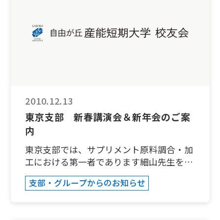
スコア １４２２位 益田直美さん ス
コア １３７３位 池田千代さん スコ
ア １２９ 特に池田さんは今回支部イベ
ント初参加にて初入賞。おめでとうござい
ます。 そして、ボーリング終了後は、東
京ドームシティー内のイタリアンレストラ
ンへ移動して懇親会を行いました。ゲーム
とパティーがセット料金で大変リーズナブ
2010.12.13
ルで、大変有意義なひと時を得ることがで
東京支部 新春講演会＆新年会のご案
きました。 ところで、今回はじめて知った
内
ことがありますが、小さなお子様でも楽し
めるよう、子供がボールを投げる際は、ガ
東京支部では、サプリメント原料調合・加
ーターにならないようレーンの脇にロープ
工における第一者であります細山先生を講
が自動的に張られるようになっています
師にお招きして、「栄養と健康」（本当に
支部・グループからのお知らせ
（下写真参照）。また、幼児でも投げれる
必要なサプリメントとは・・）についてご
ように滑り台のような台があり、その上に
講義いただきます。多くの方が何気なく服
ボールを置いてボールを押して転がすやり
用しているサプリメント。例えばビタミン