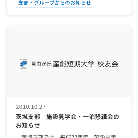
支部・グループからのお知らせ
しも台風14号が通過した後で、小雨が降る
あいにくの天候となりましたが、教科書や
歴史書に登場する誰もが知っている有名人
物の有し日の姿を求め、皆が熱心にボラン
ティアガイドさんの解りやすい説明に耳を
傾けました。 古代歴史の宝庫である関西
に是非足をお運びください。お待ちしてお
ります。 和田憲一(関西支部長)電話&FAX
０６－６３９０－６７２８Ｅ-mail
wada@fides.dti.ne.jp 森脇弘幸(関西支
部 事務局)Ｅ-mail jo3uvh@jarl.com
(E-mailのみ) 高松塚古墳にて 飛鳥路を行く
石舞台古墳にて
2010.10.27
茨城支部 施設見学会・一泊懇親会の
お知らせ
茨城支部では、平成22年度 施設見学