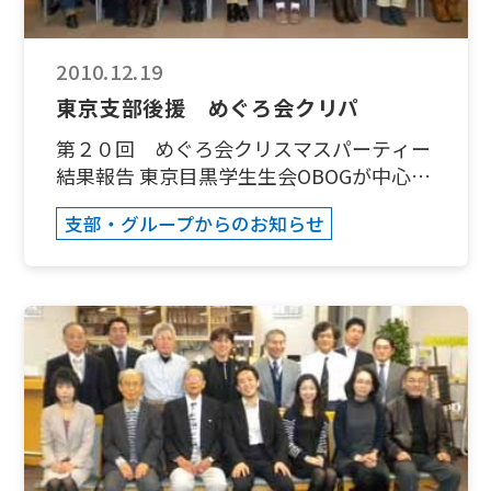
2010.12.19
東京支部後援 めぐろ会クリパ
第２０回 めぐろ会クリスマスパーティー
結果報告 東京目黒学生生会OBOGが中心に
発足されたグループ校友会「めぐろ会」の
支部・グループからのお知らせ
恒例クリスマスパーティーも現役学生会時
代からカウントして今年でちょうど第２０
回目となりました。今回は昔懐かしい方々
にも声をかけ、１２月１８日IVYホールで
開催致しました。親子で参加いただいた
方、卒業以来１０数年ぶりにお会する方、
昔とまったく変わらない方、すっかり太っ
た方（笑）、などなど本当に懐かしい
面々。あっと言う間のひと時で同窓会気分
で行うことができました。総勢５０名以上