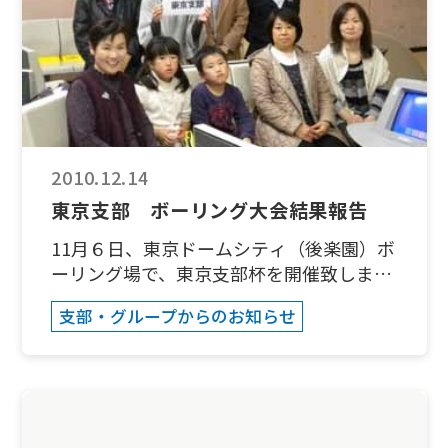
十分確認したつもりですが、不慣れなため
見落としている個所もあるかもしれません
が何卒ご理解の程お願い致します。 1人
でも多くの方が読んでいただき、そして、
これをきっかけに校友会に参加していただ
けることを願いながら封入しました。次回
は１月２９日の新春講演＆新年会です。皆
2010.12.14
様是非ご参加ください。スタッフ一同お待
東京支部 ボーリング大会結果報告
ち申し上げます。 記 支部役員：安養 上
記写真は支部長の銀座にあるオフィス屋上
11月６日、東京ドームシティ（後楽園）ボ
でお疲れ様鍋パーティーを行いました（支
ーリング場で、東京支部杯を開催致しまし
部長手作り料理）。寒いのでビニールシー
た。１１月に入り急激に寒くなったせいも
支部・グループからのお知らせ
トを巻いて鍋を囲みました（笑）。料理は
あり、風邪等でキャンセル者が続出しまし
とてもおいしかったです。 （注１）東京支
たが、何とか１０名お集まりいただき、無
部会員とは、年会費￥1,000をご入金いた
事開催することができました。気になる結
だきました方をさします。東京支部入会希
果ですが、ハイスコアは支部役員の石井さ
望者は下記までご連絡をお願い致します。
んですが、女性にハンデを差し上げ、結果
E-mail:info@sanno-tokyo.com
は次の通りです。 １位 廣畑晴美さん