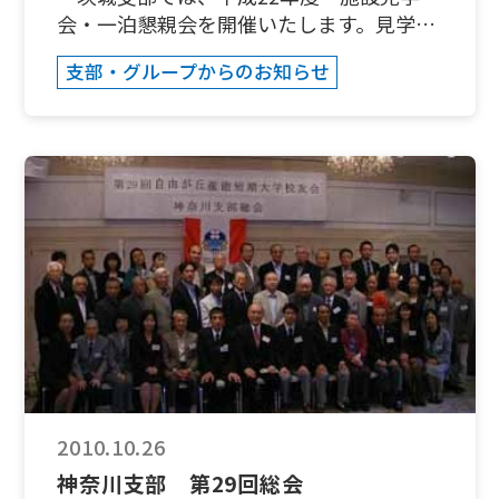
会・一泊懇親会を開催いたします。見学場
所は北茨城市です。県立天心記念五浦美術
支部・グループからのお知らせ
館、五浦六角堂等を見学し五浦観光ホテル
に宿泊します。翌日は、市歴史民族資料館
（野口雨情記念館）等を見学します。 ご
家族での参加をお待ちしております。併せ
て、近隣支部の会員の方や、県内在住の卒
業生の参加も歓迎いたします。ぜひこの機
会に、茨城支部に参加下さい。 日 程：平
成22年11月27-28日（土曜・日曜）宿
泊：五浦観光ホテル 茨城県北茨
城市大津町722 TEL:0293-46-1111会
費：15,000円五浦観光ホテル スケジュー
ル：＜11/27＞ 鉄道の方 取手10:34→
佐貫10:44→牛久10:49→荒川沖10:56→土
浦11:04→ 友部11:44→水戸11:59（乗換
2010.10.26
え）12:12→十王12:56→大津港13:17 ち
神奈川支部 第29回総会
ょっと楽したい方 取手10:41→佐貫