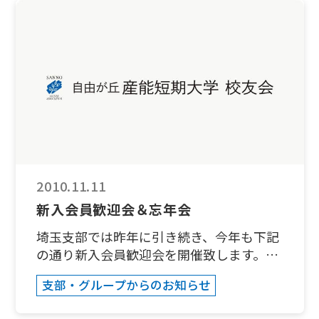
方もあります。すべてのボーリング場に同
剤１つにしても私たちはどこまで正しい知
じシステムがあるのかわかりませんが、小
識を持ちあわせていますでしょうか？飲む
さなお子様連れでも楽しめます。ただ、料
時間帯、量、複数飲む時の組み合わせなど
金は大人も子供も一緒ですが・・・（ドー
など。正しい取得方法とは、効果的な取得
ムシティーの場合）。でも、子供も喜び、
方法とは・・。以外と知っているようで実
良い体験ができました。 次回の予定は未
は知らないことが多いと思います。まず
定ですが、希望する声がありましたら再開
は、ご都合のよろしい方は是非ご受講くだ
したいと存じます。ボーリングに自信ある
さい。皆様のご参加お待ち申し上げており
方もない方も是非ご参加ください。 ＜お
ます。 日 時：２０１１年1月２９日
問い合わせ先＞ FAX ０３－３６０３－８
（土） 講演会14:15～
５８８ E-mail info@sanno-tokyo.com
16:15 新年会16:30～18:30場
2010.11.11
所：産能短大１号館 （＊教室は当日
新入会員歓迎会＆忘年会
１階入口に掲示案内致します）テーマ：
「栄養と健康」 （本当に必要なサ
埼玉支部では昨年に引き続き、今年も下記
プリメントとは・・） 講 師： 細山
の通り新入会員歓迎会を開催致します。歓
浩 先生 費 用： 無料 (新
迎会終了後、忘年会を行います。 ＜新入会
支部・グループからのお知らせ
年会にご参加の方は懇親会費として￥３，
員歓迎会＞日時 11月23日（火・
０００) ＜講師略歴＞1963年生まれ 東京
祝） 14:30～（14:00受付）会場 埼