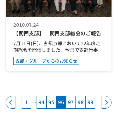
３．集合時間: 午前１０時３０分４．
会 費: 3,000円程度(昼食+飲料+ﾚﾝﾀｻｲ
ｸﾙ＋飛鳥王国パスポートを含む）交通費・
保険費は含まない。本年度支部年会費未納
2010.07.24
の方は1,000円追加となります。解散時間
【関西支部】 関西支部総会のご報告
は16時頃を予定しています。(交通の例)・
近鉄阿倍野橋(9:20) 急行吉野行⇒近鉄飛鳥
7月11日(日)、古都京都において22年度定
(10:04)・近鉄京都(8:40)急行 ⇒橿原神宮前
期総会を開催しました。今まで支部行事の
(10:00)⇒飛鳥(10:04) 参加ご希望の方は予
拠点は大阪がその中心となっていました。
支部・グループからのお知らせ
約の都合上、１０月２０日(水)までに以下
今回は新しい試みとして場所に変化を求
までお申し込み下さい。折り返しご連絡し
め、折しも祇園祭りの準備が進む京都で初
ます。 和田憲一(関西支部長)電話&FAX
めて会場を設定しました。 当日はご来賓
０６－６３９０－６７２８Ｅ-mail
として、校友会本部事務局から、瀬戸事務
wada@fides.dti.ne.jp 森脇弘幸(関西支
局長、並びに短大事務部から渡辺学生総合
部 事務局)Ｅ-mail jo3uvh@jarl.com
サービスセンター長にご出席頂き、参加者
(E-mailのみ)
全員の校歌斉唱から総会の口火を切りまし
1
…
94
95
96
97
98
99
た。すべての議案はスムーズに可決進行
し、続いて二部では、高橋裕稔社労士によ