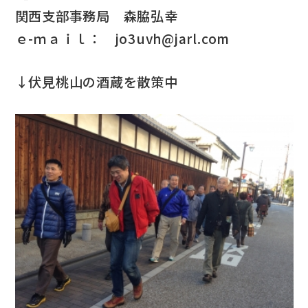
関西支部事務局 森脇弘幸
ｅ-ｍａｉｌ： jo3uvh@jarl.com
↓伏見桃山の酒蔵を散策中