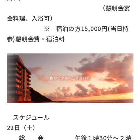
（懇親会宴
会料理、入浴可）
※ 宿泊の方15,000円(当日持
参)懇親会費・宿泊料
スケジュール
22日（土）
総 会 午後１時30分～２時