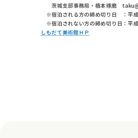
茨城支部事務局・橋本琢磨 taku@tml
※宿泊される方の締め切り日 ：平成2
※宿泊されない方の締め切り日：平成2
しもだて美術館ＨＰ