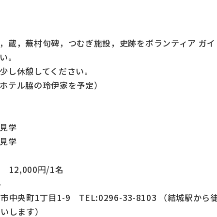
古寺，蔵，蕪村句碑，つむぎ施設，史跡をボランティア ガ
い。
。少し休憩してください。
（ホテル脇の玲伊家を予定）
館見学
館見学
2,000円/1名
料
町1丁目1-9 TEL:0296-33-8103 （結城駅から
願いします）