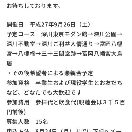
お待ちしております。
開催日 平成27年9月26日（土）
予定コース 深川東京モダン館→深川公園→
深川不動堂→深川ご利益人情通り→富岡八幡
宮→八幡橋→三十三間堂跡→富岡八幡宮大鳥
居
・その後希望者による懇親会予定
参加資格 卒業生および現役学生とお友だち
など、どなたでも大歓迎です
参加費用 参拝代と飲食代(親睦会は３千５百
円前後)
募集人数 15名
申込方法 8月24日（月）までに下記へメー